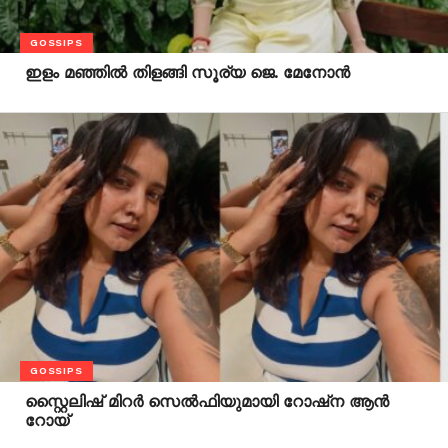
GOSSIPS
ഇളം മഞ്ഞിൽ തിളങ്ങി സൂര്യ ജെ. മേനോൻ
GOSSIPS
സ്റ്റൈലിഷ് മിറർ സെൽഫിയുമായി റോഷ്ന ആൻ
റോയ്