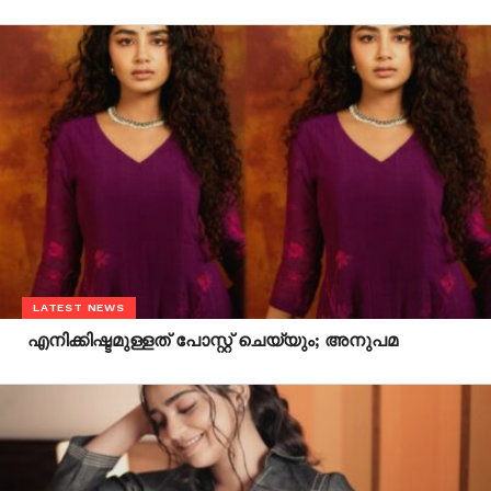
LATEST NEWS
എനിക്കിഷ്ടമുള്ളത് പോസ്റ്റ് ചെയ്യും; അനുപമ