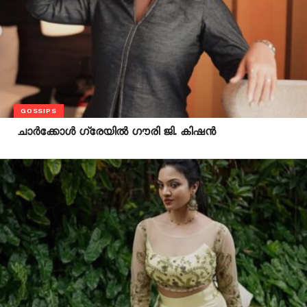
GOSSIPS
ചാർക്കോൾ ഗ്രേയിൽ ഗൗരി ജി. കിഷൻ