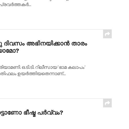
വര്‍ത്തകര്‍...
രു ദിവസം അഭിനയിക്കാന്‍ താരം
ിയാമോ?
 പ്രിയാമണി. ഒ.ടി.ടി. റിലീസായ ‘ഭാമ കലാപം’
തിഫലം ഉയര്‍ത്തിയതെന്നാണ്...
ട്ടാണോ ഭീഷ്മ പര്‍വ്വം?