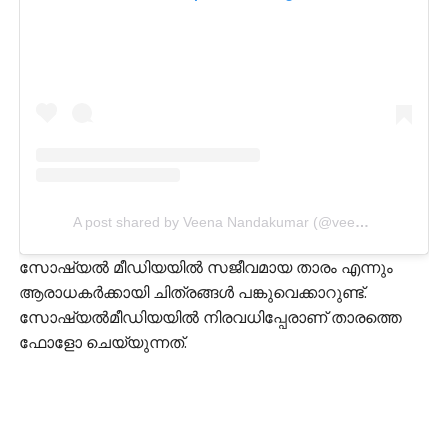
A post shared by Veena Nandakumar (@veena_nandakumar)
സോഷ്യല്‍ മീഡിയയില്‍ സജീവമായ താരം എന്നും
ആരാധകര്‍ക്കായി ചിത്രങ്ങള്‍ പങ്കുവെക്കാറുണ്ട്.
സോഷ്യല്‍മീഡിയയില്‍ നിരവധിപ്പേരാണ് താരത്തെ
ഫോളോ ചെയ്യുന്നത്.